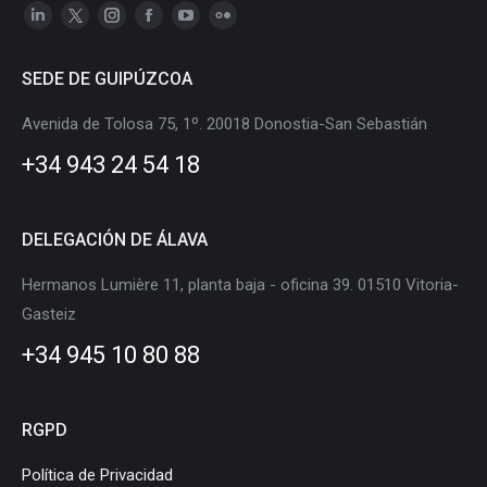
Linkedin
X
Instagram
Facebook
YouTube
Flickr
page
page
page
page
page
page
SEDE DE GUIPÚZCOA
opens
opens
opens
opens
opens
opens
in
in
in
in
in
in
Avenida de Tolosa 75, 1º. 20018 Donostia-San Sebastián
new
new
new
new
new
new
+34 943 24 54 18
window
window
window
window
window
window
DELEGACIÓN DE ÁLAVA
Hermanos Lumière 11, planta baja - oficina 39. 01510 Vitoria-
Gasteiz
+34 945 10 80 88
RGPD
Política de Privacidad