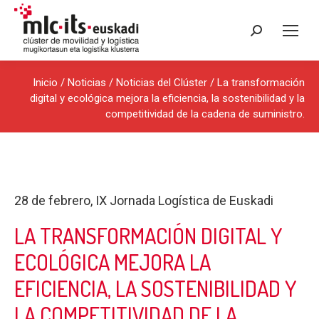
Buscar:
Inicio
/
Noticias
/
Noticias del Clúster
/ La transformación
digital y ecológica mejora la eficiencia, la sostenibilidad y la
competitividad de la cadena de suministro.
28 de febrero, IX Jornada Logística de Euskadi
LA TRANSFORMACIÓN DIGITAL Y
ECOLÓGICA MEJORA LA
EFICIENCIA, LA SOSTENIBILIDAD Y
LA COMPETITIVIDAD DE LA