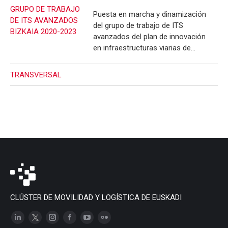
GRUPO DE TRABAJO
Puesta en marcha y dinamización
DE ITS AVANZADOS
del grupo de trabajo de ITS
BIZKAIA 2020-2023
avanzados del plan de innovación
en infraestructuras viarias de…
TRANSVERSAL
CLÚSTER DE MOVILIDAD Y LOGÍSTICA DE EUSKADI
Linkedin
X
Instagram
Facebook
YouTube
Flickr