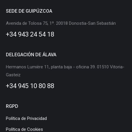
page
page
page
page
page
page
SEDE DE GUIPÚZCOA
opens
opens
opens
opens
opens
opens
in
in
in
in
in
in
Avenida de Tolosa 75, 1º. 20018 Donostia-San Sebastián
new
new
new
new
new
new
+34 943 24 54 18
window
window
window
window
window
window
DELEGACIÓN DE ÁLAVA
Hermanos Lumière 11, planta baja - oficina 39. 01510 Vitoria-
Gasteiz
+34 945 10 80 88
RGPD
Política de Privacidad
Política de Cookies