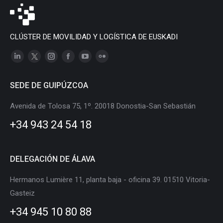
CLÚSTER DE MOVILIDAD Y LOGÍSTICA DE EUSKADI
Linkedin
X
Instagram
Facebook
YouTube
Flickr
page
page
page
page
page
page
SEDE DE GUIPÚZCOA
opens
opens
opens
opens
opens
opens
in
in
in
in
in
in
Avenida de Tolosa 75, 1º. 20018 Donostia-San Sebastián
new
new
new
new
new
new
+34 943 24 54 18
window
window
window
window
window
window
DELEGACIÓN DE ÁLAVA
Hermanos Lumière 11, planta baja - oficina 39. 01510 Vitoria-
Gasteiz
+34 945 10 80 88