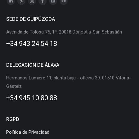
Linkedin
X
Instagram
Facebook
YouTube
Flickr
page
page
page
page
page
page
SEDE DE GUIPÚZCOA
opens
opens
opens
opens
opens
opens
in
in
in
in
in
in
Avenida de Tolosa 75, 1º. 20018 Donostia-San Sebastián
new
new
new
new
new
new
+34 943 24 54 18
window
window
window
window
window
window
DELEGACIÓN DE ÁLAVA
Hermanos Lumière 11, planta baja - oficina 39. 01510 Vitoria-
Gasteiz
+34 945 10 80 88
RGPD
Política de Privacidad