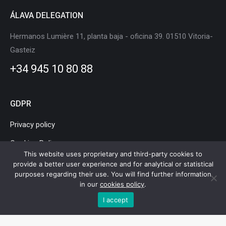
ÁLAVA DELEGATION
Hermanos Lumière 11, planta baja - oficina 39. 01510 Vitoria-
Gasteiz
+34 945 10 80 88
GDPR
Privacy policy
Cookies Policy
This website uses proprietary and third-party cookies to
Legal Notice
provide a better user experience and for analytical or statistical
purposes regarding their use. You will find further information
in our
cookies policy
.
I accept
Basque Country Mobility and Logistics Cluster © Copyright |
Legal
Notice
|
Privacy policy
|
Cookies Policy
|
Webmap