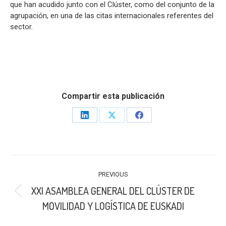
que han acudido junto con el Clúster, como del conjunto de la
agrupación, en una de las citas internacionales referentes del
sector.
Compartir esta publicación
Share
Share
Share
on
on
on
LinkedIn
X
Facebook
POST
PREVIOUS
NAVIGATION
XXI ASAMBLEA GENERAL DEL CLÚSTER DE
Previous
MOVILIDAD Y LOGÍSTICA DE EUSKADI
post: