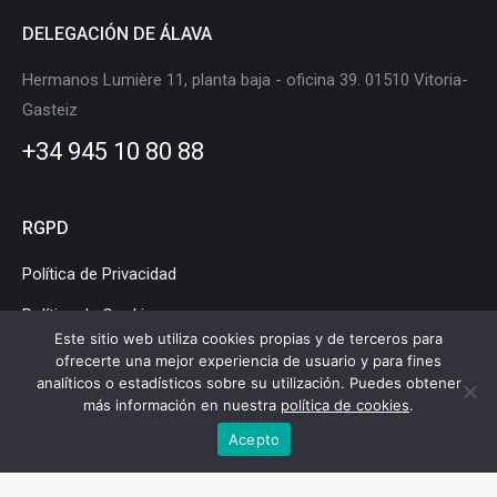
DELEGACIÓN DE ÁLAVA
Hermanos Lumière 11, planta baja - oficina 39. 01510 Vitoria-
Gasteiz
+34 945 10 80 88
RGPD
Política de Privacidad
Política de Cookies
Este sitio web utiliza cookies propias y de terceros para
Aviso Legal
ofrecerte una mejor experiencia de usuario y para fines
analíticos o estadísticos sobre su utilización. Puedes obtener
más información en nuestra
política de cookies
.
Acepto
Clúster de Movilidad y Logística de Euskadi © Copyright |
Aviso legal
|
Política de privacidad
|
Política de cookies
|
Mapa web