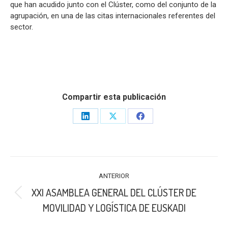
que han acudido junto con el Clúster, como del conjunto de la
agrupación, en una de las citas internacionales referentes del
sector.
Compartir esta publicación
Share
Share
Share
on
on
on
LinkedIn
X
Facebook
NAVEGACIÓN
ANTERIOR
ENTRE
XXI ASAMBLEA GENERAL DEL CLÚSTER DE
PUBLICACIONES
Publicación
MOVILIDAD Y LOGÍSTICA DE EUSKADI
anterior: