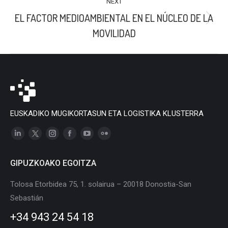
NEXT
EL FACTOR MEDIOAMBIENTAL EN EL NÚCLEO DE LA
Next
MOVILIDAD
post:
EUSKADIKO MUGIKORTASUN ETA LOGISTIKA KLUSTERRA
Linkedin
X
Instagram
Facebook
YouTube
Flickr
page
page
page
page
page
page
GIPUZKOAKO EGOITZA
opens
opens
opens
opens
opens
opens
in
in
in
in
in
in
Tolosa Etorbidea 75, 1. solairua – 20018 Donostia-San
new
new
new
new
new
new
Sebastián
window
window
window
window
window
window
+34 943 24 54 18