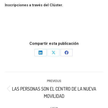
Inscripciones a través del Clúster.
Compartir esta publicación
Share
Share
Share
on
on
on
LinkedIn
X
Facebook
POST
PREVIOUS
NAVIGATION
LAS PERSONAS SON EL CENTRO DE LA NUEVA
Previous
MOVILIDAD
post: