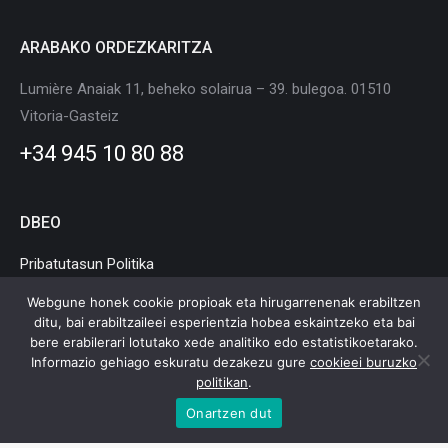
ARABAKO ORDEZKARITZA
Lumière Anaiak 11, beheko solairua – 39. bulegoa. 01510
Vitoria-Gasteiz
+34 945 10 80 88
DBEO
Pribatutasun Politika
Cookie Politika
Webgune honek cookie propioak eta hirugarrenenak erabiltzen
ditu, bai erabiltzaileei esperientzia hobea eskaintzeko eta bai
Lege Oharra
bere erabilerari lotutako xede analitiko edo estatistikoetarako.
Informazio gehiago eskuratu dezakezu gure
cookieei buruzko
politikan
.
Onartzen dut
Euskadiko Mugikortasun eta Logistika Klusterra © Copyright |
Lege
Oharra
|
Pribatutasun Politika
|
Cookie Politika
|
Web mapa