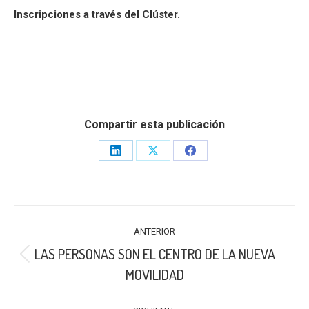
Inscripciones a través del Clúster.
Compartir esta publicación
Share
Share
Share
on
on
on
LinkedIn
X
Facebook
NAVEGACIÓN
ANTERIOR
ENTRE
LAS PERSONAS SON EL CENTRO DE LA NUEVA
PUBLICACIONES
Publicación
MOVILIDAD
anterior: