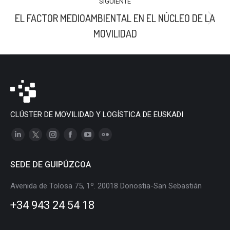
SIGUIENTE
EL FACTOR MEDIOAMBIENTAL EN EL NÚCLEO DE LA
Publicación
MOVILIDAD
siguiente:
CLÚSTER DE MOVILIDAD Y LOGÍSTICA DE EUSKADI
Linkedin
X
Instagram
Facebook
YouTube
Flickr
page
page
page
page
page
page
SEDE DE GUIPÚZCOA
opens
opens
opens
opens
opens
opens
in
in
in
in
in
in
Avenida de Tolosa 75, 1º. 20018 Donostia-San Sebastián
new
new
new
new
new
new
+34 943 24 54 18
window
window
window
window
window
window