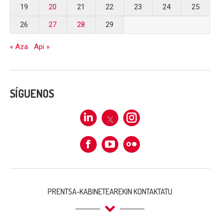
19
20
21
22
23
24
25
26
27
28
29
« Aza
Api »
SÍGUENOS
Linkedin
X
Instagram
Facebook
Flickr
PRENTSA-KABINETEAREKIN KONTAKTATU