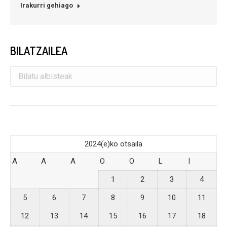
Irakurri gehiago
BILATZAILEA
2024(e)ko otsaila
A
A
A
O
O
L
I
1
2
3
4
5
6
7
8
9
10
11
12
13
14
15
16
17
18