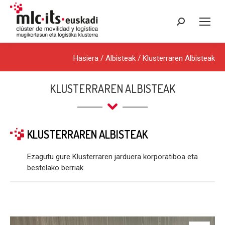
Search:
Hasiera
/
Albisteak
/
Klusterraren Albisteak
KLUSTERRAREN ALBISTEAK
KLUSTERRAREN ALBISTEAK
Ezagutu gure Klusterraren jarduera korporatiboa eta
bestelako berriak.