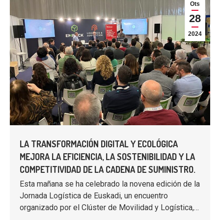
Ots
28
2024
LA TRANSFORMACIÓN DIGITAL Y ECOLÓGICA
MEJORA LA EFICIENCIA, LA SOSTENIBILIDAD Y LA
COMPETITIVIDAD DE LA CADENA DE SUMINISTRO.
Esta mañana se ha celebrado la novena edición de la
Jornada Logística de Euskadi, un encuentro
organizado por el Clúster de Movilidad y Logística,…