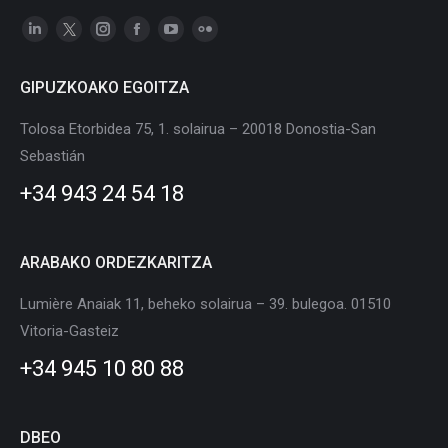
Linkedin
X
Instagram
Facebook
YouTube
Flickr
page
page
page
page
page
page
GIPUZKOAKO EGOITZA
opens
opens
opens
opens
opens
opens
in
in
in
in
in
in
Tolosa Etorbidea 75, 1. solairua – 20018 Donostia-San
new
new
new
new
new
new
Sebastián
window
window
window
window
window
window
+34 943 24 54 18
ARABAKO ORDEZKARITZA
Lumière Anaiak 11, beheko solairua – 39. bulegoa. 01510
Vitoria-Gasteiz
+34 945 10 80 88
DBEO