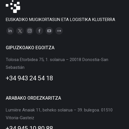
EUSKADIKO MUGIKORTASUN ETA LOGISTIKA KLUSTERRA
Linkedin
X
Instagram
Facebook
YouTube
Flickr
page
page
page
page
page
page
GIPUZKOAKO EGOITZA
opens
opens
opens
opens
opens
opens
in
in
in
in
in
in
Tolosa Etorbidea 75, 1. solairua – 20018 Donostia-San
new
new
new
new
new
new
Sebastián
window
window
window
window
window
window
+34 943 24 54 18
ARABAKO ORDEZKARITZA
Lumière Anaiak 11, beheko solairua – 39. bulegoa. 01510
Vitoria-Gasteiz
+34 945 10 80 88