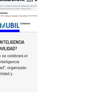
2024
INTELIGENCIA
OVILIDAD?
o se celebrará el
Inteligencia
idad”, organizado
ilidad y…