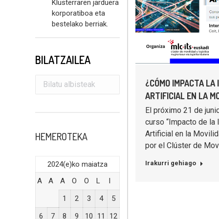
Klusterraren jarduera
korporatiboa eta
bestelako berriak.
BILATZAILEA
¿CÓMO IMPACTA LA 
ARTIFICIAL EN LA M
El próximo 21 de juni
curso “Impacto de la 
Artificial en la Movil
HEMEROTEKA
por el Clúster de Mov
Irakurri gehiago
2024(e)ko maiatza
A
A
A
O
O
L
I
1
2
3
4
5
6
7
8
9
10
11
12