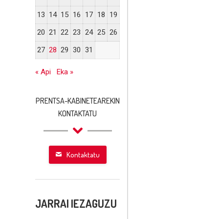
13
14
15
16
17
18
19
20
21
22
23
24
25
26
27
28
29
30
31
« Api
Eka »
PRENTSA-KABINETEAREKIN
KONTAKTATU
Kontaktatu
JARRAI IEZAGUZU