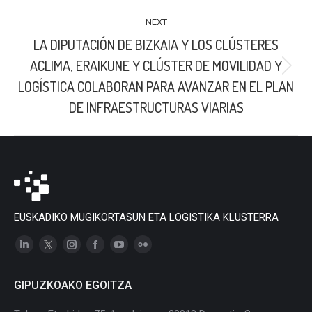
NEXT
LA DIPUTACIÓN DE BIZKAIA Y LOS CLÚSTERES
ACLIMA, ERAIKUNE Y CLÚSTER DE MOVILIDAD Y
Next
LOGÍSTICA COLABORAN PARA AVANZAR EN EL PLAN
post:
DE INFRAESTRUCTURAS VIARIAS
EUSKADIKO MUGIKORTASUN ETA LOGISTIKA KLUSTERRA
Linkedin
X
Instagram
Facebook
YouTube
Flickr
page
page
page
page
page
page
GIPUZKOAKO EGOITZA
opens
opens
opens
opens
opens
opens
in
in
in
in
in
in