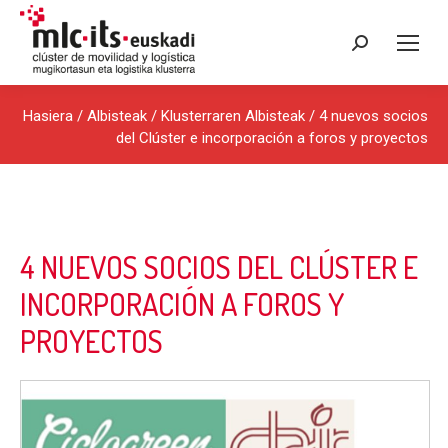
Search:
Hasiera
/
Albisteak
/
Klusterraren Albisteak
/ 4 nuevos socios
del Clúster e incorporación a foros y proyectos
4 NUEVOS SOCIOS DEL CLÚSTER E
INCORPORACIÓN A FOROS Y
PROYECTOS