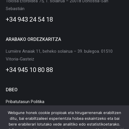
Tolosa Etorbidea 75, 1. solairua – 20018 Donostia-San
new
new
new
new
new
new
Sebastián
window
window
window
window
window
window
+34 943 24 54 18
ARABAKO ORDEZKARITZA
Lumière Anaiak 11, beheko solairua – 39. bulegoa. 01510
Vitoria-Gasteiz
+34 945 10 80 88
DBEO
Pribatutasun Politika
Cookie Politika
Webgune honek cookie propioak eta hirugarrenenak erabiltzen
ditu, bai erabiltzaileei esperientzia hobea eskaintzeko eta bai
Lege Oharra
bere erabilerari lotutako xede analitiko edo estatistikoetarako.