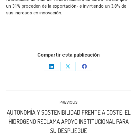
un 31% proceden de la exportación- e invirtiendo un 3,8% de
sus ingresos en innovación.
Compartir esta publicación
Share
Share
Share
on
on
on
LinkedIn
X
Facebook
POST
PREVIOUS
NAVIGATION
AUTONOMÍA Y SOSTENIBILIDAD FRENTE A COSTE: EL
Previous
HIDRÓGENO RECLAMA APOYO INSTITUCIONAL PARA
post:
SU DESPLIEGUE