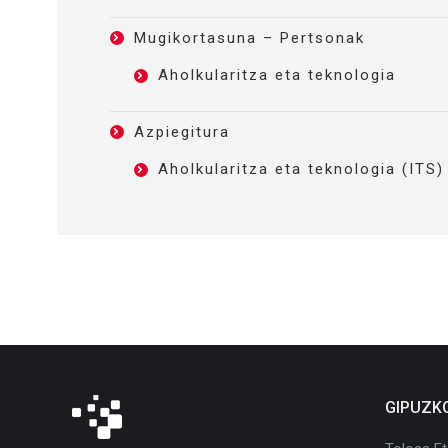
Mugikortasuna – Pertsonak
Aholkularitza eta teknologia
Azpiegitura
Aholkularitza eta teknologia (ITS)
GIPUZK