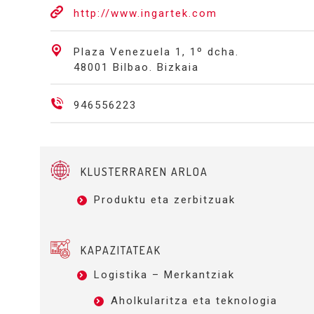
http://www.ingartek.com
Plaza Venezuela 1, 1º dcha.
48001 Bilbao. Bizkaia
946556223
KLUSTERRAREN ARLOA
Produktu eta zerbitzuak
KAPAZITATEAK
Logistika – Merkantziak
Aholkularitza eta teknologia