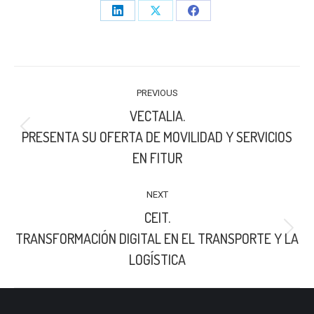
Share
Share
Share
on
on
on
LinkedIn
X
Facebook
POST
PREVIOUS
NAVIGATION
VECTALIA.
Previous
PRESENTA SU OFERTA DE MOVILIDAD Y SERVICIOS
post:
EN FITUR
NEXT
CEIT.
Next
TRANSFORMACIÓN DIGITAL EN EL TRANSPORTE Y LA
post:
LOGÍSTICA