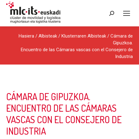
Search:
Hasiera
/
Albisteak
/
Klusterraren Albisteak
/ Cámara de
Gipuzkoa.
Encuentro de las Cámaras vascas con el Consejero de
Industria
CÁMARA DE GIPUZKOA.
ENCUENTRO DE LAS CÁMARAS
VASCAS CON EL CONSEJERO DE
INDUSTRIA