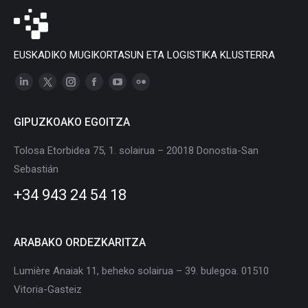
EUSKADIKO MUGIKORTASUN ETA LOGISTIKA KLUSTERRA
Linkedin
X
Instagram
Facebook
YouTube
Flickr
page
page
page
page
page
page
GIPUZKOAKO EGOITZA
opens
opens
opens
opens
opens
opens
in
in
in
in
in
in
Tolosa Etorbidea 75, 1. solairua – 20018 Donostia-San
new
new
new
new
new
new
Sebastián
window
window
window
window
window
window
+34 943 24 54 18
ARABAKO ORDEZKARITZA
Lumière Anaiak 11, beheko solairua – 39. bulegoa. 01510
Vitoria-Gasteiz