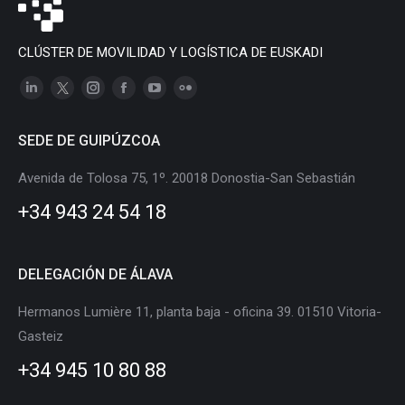
CLÚSTER DE MOVILIDAD Y LOGÍSTICA DE EUSKADI
Linkedin
X
Instagram
Facebook
YouTube
Flickr
page
page
page
page
page
page
SEDE DE GUIPÚZCOA
opens
opens
opens
opens
opens
opens
in
in
in
in
in
in
Avenida de Tolosa 75, 1º. 20018 Donostia-San Sebastián
new
new
new
new
new
new
+34 943 24 54 18
window
window
window
window
window
window
DELEGACIÓN DE ÁLAVA
Hermanos Lumière 11, planta baja - oficina 39. 01510 Vitoria-
Gasteiz
+34 945 10 80 88