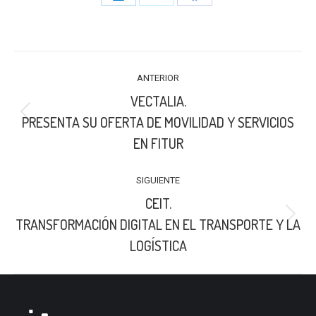
Share
Share
Share
on
on
on
LinkedIn
X
Facebook
NAVEGACIÓN
ANTERIOR
ENTRE
VECTALIA.
PUBLICACIONES
Publicación
PRESENTA SU OFERTA DE MOVILIDAD Y SERVICIOS
anterior:
EN FITUR
SIGUIENTE
CEIT.
Publicación
TRANSFORMACIÓN DIGITAL EN EL TRANSPORTE Y LA
siguiente:
LOGÍSTICA