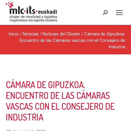
Buscar:
Inicio
/
Noticias
/
Noticias del Clúster
/ Cámara de Gipuzkoa.
Encuentro de las Cámaras vascas con el Consejero de
Industria
CÁMARA DE GIPUZKOA.
ENCUENTRO DE LAS CÁMARAS
VASCAS CON EL CONSEJERO DE
INDUSTRIA