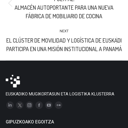
Previous
ALMACÉN AUTOPORTANTE PARA UNA NUEVA
post:
FÁBRICA DE MOBILIARIO DE COCINA
NEXT
EL CLÚSTER DE MOVILIDAD Y LOGÍSTICA DE EUSKADI
Next
PARTICIPA EN UNA MISIÓN INSTITUCIONAL A PANAMÁ
post:
EUSKADIKO MUGIKORTASUN ETA LOGISTIKA KLUSTERRA
Linkedin
X
Instagram
Facebook
YouTube
Flickr
page
page
page
page
page
page
GIPUZKOAKO EGOITZA
opens
opens
opens
opens
opens
opens