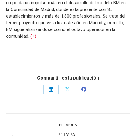
grupo da un impulso más en el desarrollo del modelo BM en
la Comunidad de Madrid, donde está presente con 85
establecimientos y más de 1.800 profesionales. Se trata del
tercer proyecto que ve la luz este año en Madrid y, con ello,
BM sigue afianzándose como el octavo operador en la
comunidad.
(+)
Compartir esta publicación
Share
Share
Share
on
on
on
LinkedIn
X
Facebook
POST
PREVIOUS
NAVIGATION
POLYPAL.