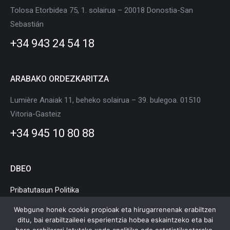
in
in
in
in
in
in
Tolosa Etorbidea 75, 1. solairua – 20018 Donostia-San
new
new
new
new
new
new
Sebastián
window
window
window
window
window
window
+34 943 24 54 18
ARABAKO ORDEZKARITZA
Lumière Anaiak 11, beheko solairua – 39. bulegoa. 01510
Vitoria-Gasteiz
+34 945 10 80 88
DBEO
Pribatutasun Politika
Cookie Politika
Webgune honek cookie propioak eta hirugarrenenak erabiltzen
ditu, bai erabiltzaileei esperientzia hobea eskaintzeko eta bai
Lege Oharra