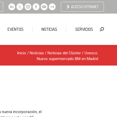
ACCESO EXTRANET
Linkedin
X
Instagram
Facebook
YouTube
Flickr
page
page
page
page
page
page
opens
opens
opens
opens
opens
opens
EVENTOS
NOTICIAS
SERVICIOS
Buscar:
in
in
in
in
in
in
new
new
new
new
new
new
window
window
window
window
window
window
Inicio
/
Noticias
/
Noticias del Clúster
/ Uvesco.
Nuevo supermercado BM en Madrid
nueva incorporación, el