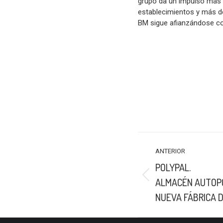
grupo da un impulso más 
establecimientos y más de 
BM sigue afianzándose c
NAVEGACIÓN
ANTERIOR
ENTRE
POLYPAL.
PUBLICACIONES
Publicación
ALMACÉN AUTOP
anterior:
NUEVA FÁBRICA D