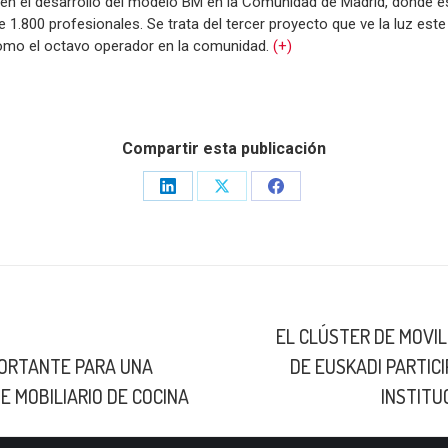
en el desarrollo del modelo BM en la Comunidad de Madrid, donde e
1.800 profesionales. Se trata del tercer proyecto que ve la luz este 
omo el octavo operador en la comunidad.
(+)
Compartir esta publicación
Share
Share
Share
on
on
on
LinkedIn
X
Facebook
EL CLÚSTER DE MOVIL
Publicación
ORTANTE PARA UNA
DE EUSKADI PARTICI
siguiente:
E MOBILIARIO DE COCINA
INSTITU