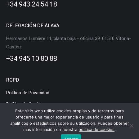
+34 943 24 54 18
window
window
window
window
window
window
DELEGACIÓN DE ÁLAVA
Hermanos Lumière 11, planta baja - oficina 39. 01510 Vitoria-
Gasteiz
+34 945 10 80 88
RGPD
Política de Privacidad
Política de Cookies
Este sitio web utiliza cookies propias y de terceros para
Aviso Legal
ofrecerte una mejor experiencia de usuario y para fines
analíticos o estadísticos sobre su utilización. Puedes obtener
más información en nuestra
política de cookies
.
Acepto