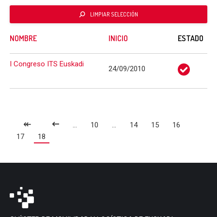
LIMPIAR SELECCIÓN
NOMBRE
INICIO
ESTADO
I Congreso ITS Euskadi
24/09/2010
↞
...
10
...
14
15
16
17
18