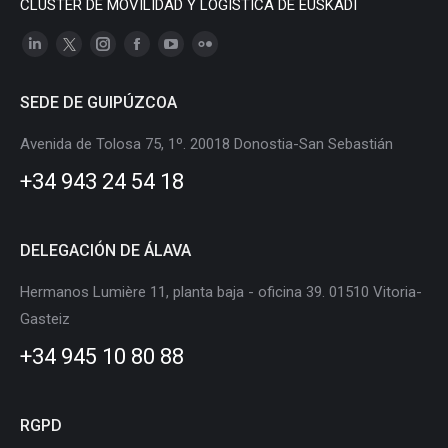
CLÚSTER DE MOVILIDAD Y LOGÍSTICA DE EUSKADI
Linkedin
X
Instagram
Facebook
YouTube
Flickr
page
page
page
page
page
page
SEDE DE GUIPÚZCOA
opens
opens
opens
opens
opens
opens
in
in
in
in
in
in
Avenida de Tolosa 75, 1º. 20018 Donostia-San Sebastián
new
new
new
new
new
new
+34 943 24 54 18
window
window
window
window
window
window
DELEGACIÓN DE ÁLAVA
Hermanos Lumière 11, planta baja - oficina 39. 01510 Vitoria-
Gasteiz
+34 945 10 80 88
RGPD