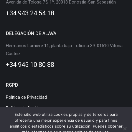
Avenida de Tolosa 75, 1º. 20018 Donostia-San Sebastián
new
new
new
new
new
new
+34 943 24 54 18
window
window
window
window
window
window
DELEGACIÓN DE ÁLAVA
Hermanos Lumière 11, planta baja - oficina 39. 01510 Vitoria-
Gasteiz
+34 945 10 80 88
RGPD
Política de Privacidad
Política de Cookies
Este sitio web utiliza cookies propias y de terceros para
Aviso Legal
ofrecerte una mejor experiencia de usuario y para fines
analíticos o estadísticos sobre su utilización. Puedes obtener