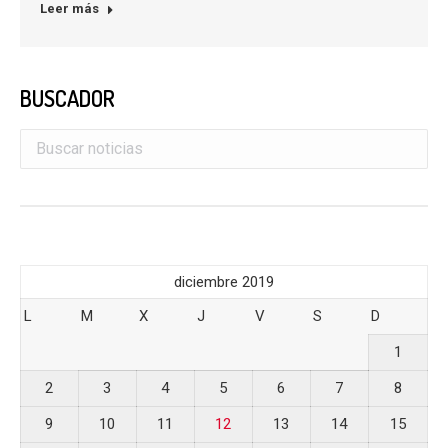
Leer más
BUSCADOR
diciembre 2019
L
M
X
J
V
S
D
1
2
3
4
5
6
7
8
9
10
11
12
13
14
15