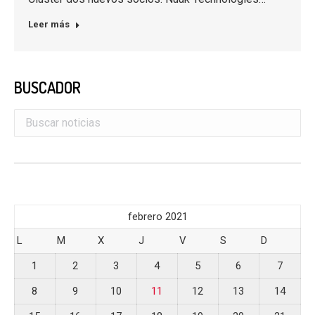
Leer más
BUSCADOR
febrero 2021
L
M
X
J
V
S
D
1
2
3
4
5
6
7
8
9
10
11
12
13
14