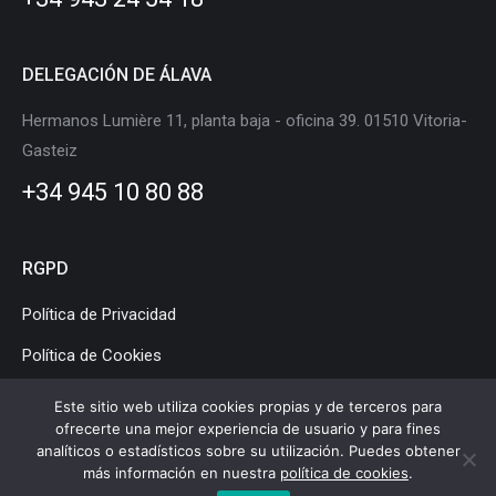
window
window
window
window
window
window
DELEGACIÓN DE ÁLAVA
Hermanos Lumière 11, planta baja - oficina 39. 01510 Vitoria-
Gasteiz
+34 945 10 80 88
RGPD
Política de Privacidad
Política de Cookies
Aviso Legal
Este sitio web utiliza cookies propias y de terceros para
ofrecerte una mejor experiencia de usuario y para fines
analíticos o estadísticos sobre su utilización. Puedes obtener
más información en nuestra
política de cookies
.
Clúster de Movilidad y Logística de Euskadi © Copyright |
Aviso legal
|