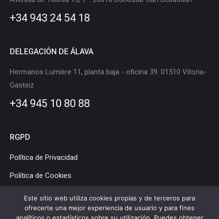
new
new
new
new
new
new
+34 943 24 54 18
window
window
window
window
window
window
DELEGACIÓN DE ÁLAVA
Hermanos Lumière 11, planta baja - oficina 39. 01510 Vitoria-
Gasteiz
+34 945 10 80 88
RGPD
Política de Privacidad
Política de Cookies
Aviso Legal
Este sitio web utiliza cookies propias y de terceros para
ofrecerte una mejor experiencia de usuario y para fines
analíticos o estadísticos sobre su utilización. Puedes obtener