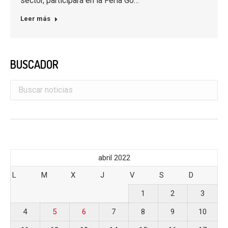
sector, participará en la Feria Go…
Leer más
BUSCADOR
abril 2022
L
M
X
J
V
S
D
1
2
3
4
5
6
7
8
9
10