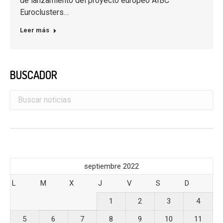
de lanzamiento del proyecto europeo AIBC
Euroclusters…
Leer más
BUSCADOR
septiembre 2022
L
M
X
J
V
S
D
1
2
3
4
5
6
7
8
9
10
11