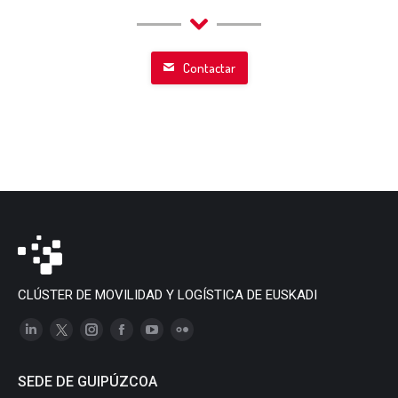
Contactar
CLÚSTER DE MOVILIDAD Y LOGÍSTICA DE EUSKADI
Linkedin
X
Instagram
Facebook
YouTube
Flickr
page
page
page
page
page
page
SEDE DE GUIPÚZCOA
opens
opens
opens
opens
opens
opens