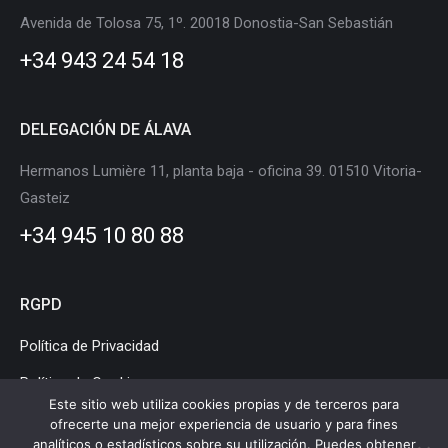
in
in
in
in
in
in
Avenida de Tolosa 75, 1º. 20018 Donostia-San Sebastián
new
new
new
new
new
new
+34 943 24 54 18
window
window
window
window
window
window
DELEGACIÓN DE ÁLAVA
Hermanos Lumière 11, planta baja - oficina 39. 01510 Vitoria-
Gasteiz
+34 945 10 80 88
RGPD
Política de Privacidad
Política de Cookies
Este sitio web utiliza cookies propias y de terceros para
Aviso Legal
ofrecerte una mejor experiencia de usuario y para fines
analíticos o estadísticos sobre su utilización. Puedes obtener