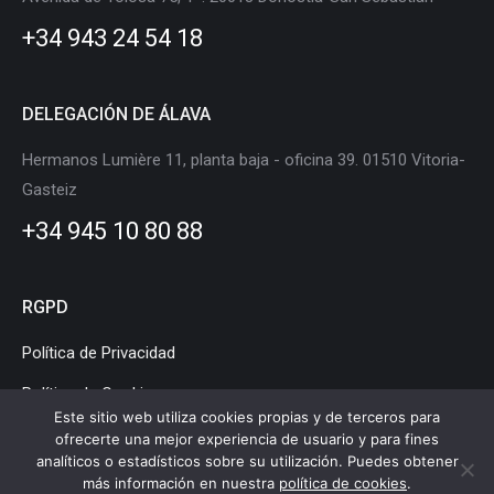
new
new
new
new
new
new
+34 943 24 54 18
window
window
window
window
window
window
DELEGACIÓN DE ÁLAVA
Hermanos Lumière 11, planta baja - oficina 39. 01510 Vitoria-
Gasteiz
+34 945 10 80 88
RGPD
Política de Privacidad
Política de Cookies
Este sitio web utiliza cookies propias y de terceros para
Aviso Legal
ofrecerte una mejor experiencia de usuario y para fines
analíticos o estadísticos sobre su utilización. Puedes obtener
más información en nuestra
política de cookies
.