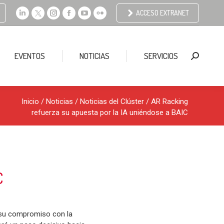
ACCESO EXTRANET
Linkedin
X
Instagram
Facebook
YouTube
Flickr
page
page
page
page
page
page
opens
opens
opens
opens
opens
opens
EVENTOS
NOTICIAS
SERVICIOS
Buscar:
in
in
in
in
in
in
new
new
new
new
new
new
window
window
window
window
window
window
Inicio
/
Noticias
/
Noticias del Clúster
/ AR Racking
refuerza su apuesta por la IA uniéndose a BAIC
C
í su compromiso con la