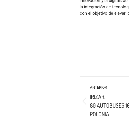
innovación y la digitaliza
la integración de tecnolo
con el objetivo de elevar 
NAVEGACIÓN
ANTERIOR
ENTRE
IRIZAR.
PUBLICACIONES
Publicación
80 AUTOBUSES 1
anterior:
POLONIA