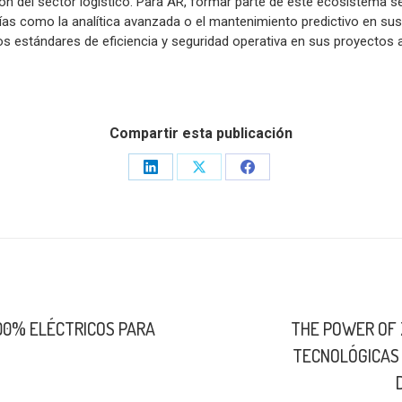
ción del sector logístico. Para AR, formar parte de este ecosistema 
gías como la analítica avanzada o el mantenimiento predictivo en su
los estándares de eficiencia y seguridad operativa en sus proyectos a
Compartir esta publicación
Share
Share
Share
on
on
on
LinkedIn
X
Facebook
00% ELÉCTRICOS PARA
THE POWER OF 
Publicación
TECNOLÓGICAS
siguiente: