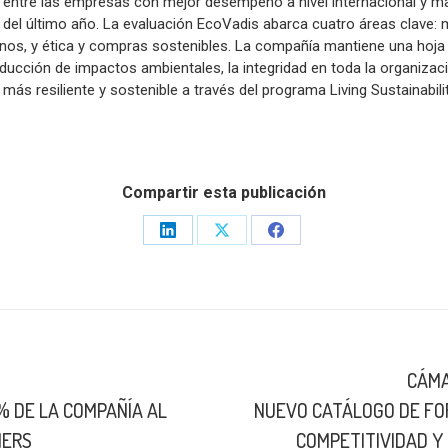
e entre las empresas con mejor desempeño a nivel internacional y m
 del último año. La evaluación EcoVadis abarca cuatro áreas clave: 
nos, y ética y compras sostenibles. La compañía mantiene una hoja 
reducción de impactos ambientales, la integridad en toda la organizac
ás resiliente y sostenible a través del programa Living Sustainabili
Compartir esta publicación
Share
Share
Share
on
on
on
LinkedIn
X
Facebook
CÁMA
Publicación
% DE LA COMPAÑÍA AL
NUEVO CATÁLOGO DE FO
siguiente:
NERS
COMPETITIVIDAD Y