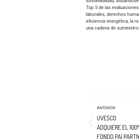
sostenibilidad, situándos
Top 5 de las evaluaciones
laborales, derechos huma
eficiencia energética, la 
una cadena de suministro m
NAVEGACIÓN
ANTERIOR
ENTRE
UVESCO
PUBLICACIONES
Publicación
ADQUIERE EL 100
anterior:
FONDO PAI PART