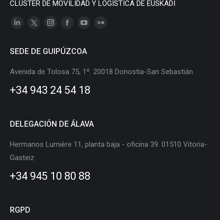
CLÚSTER DE MOVILIDAD Y LOGÍSTICA DE EUSKADI
Linkedin
X
Instagram
Facebook
YouTube
Flickr
page
page
page
page
page
page
SEDE DE GUIPÚZCOA
opens
opens
opens
opens
opens
opens
in
in
in
in
in
in
Avenida de Tolosa 75, 1º. 20018 Donostia-San Sebastián
new
new
new
new
new
new
+34 943 24 54 18
window
window
window
window
window
window
DELEGACIÓN DE ÁLAVA
Hermanos Lumière 11, planta baja - oficina 39. 01510 Vitoria-
Gasteiz
+34 945 10 80 88
RGPD