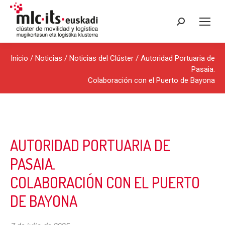
Buscar:
Inicio
/
Noticias
/
Noticias del Clúster
/ Autoridad Portuaria de
Pasaia.
Colaboración con el Puerto de Bayona
AUTORIDAD PORTUARIA DE
PASAIA.
COLABORACIÓN CON EL PUERTO
DE BAYONA