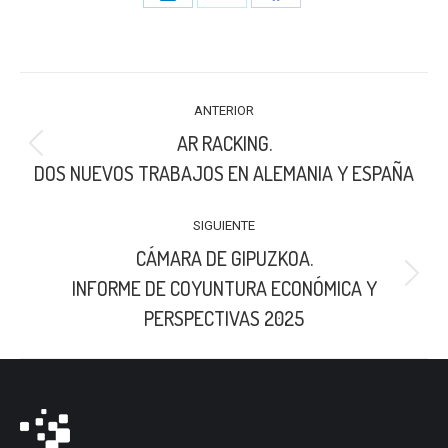
Share
Share
Share
on
on
on
LinkedIn
X
Facebook
NAVEGACIÓN
ANTERIOR
ENTRE
AR RACKING.
PUBLICACIONES
Publicación
DOS NUEVOS TRABAJOS EN ALEMANIA Y ESPAÑA
anterior:
SIGUIENTE
CÁMARA DE GIPUZKOA.
Publicación
INFORME DE COYUNTURA ECONÓMICA Y
siguiente:
PERSPECTIVAS 2025