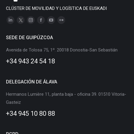
CLÚSTER DE MOVILIDAD Y LOGÍSTICA DE EUSKADI
Linkedin
X
Instagram
Facebook
YouTube
Flickr
page
page
page
page
page
page
SEDE DE GUIPÚZCOA
opens
opens
opens
opens
opens
opens
in
in
in
in
in
in
Avenida de Tolosa 75, 1º. 20018 Donostia-San Sebastián
new
new
new
new
new
new
+34 943 24 54 18
window
window
window
window
window
window
DELEGACIÓN DE ÁLAVA
Hermanos Lumière 11, planta baja - oficina 39. 01510 Vitoria-
Gasteiz
+34 945 10 80 88