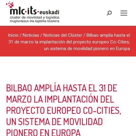
Buscar:
Inicio
/
Noticias
/
Noticias del Clúster
/ Bilbao amplía hasta el
31 de marzo la implantación del proyecto europeo Co-Cities,
un sistema de movilidad pionero en Europa
BILBAO AMPLÍA HASTA EL 31 DE
MARZO LA IMPLANTACIÓN DEL
PROYECTO EUROPEO CO-CITIES,
UN SISTEMA DE MOVILIDAD
PIONERO EN EUROPA