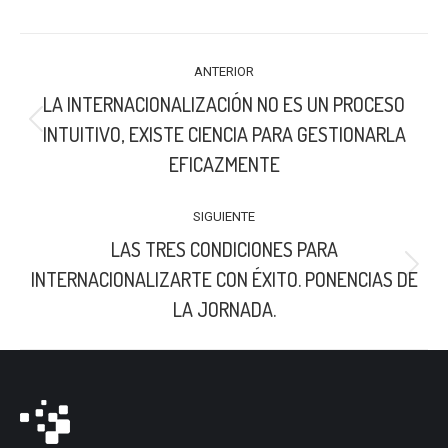
LinkedIn
X
Facebook
NAVEGACIÓN
ANTERIOR
ENTRE
LA INTERNACIONALIZACIÓN NO ES UN PROCESO
PUBLICACIONES
Publicación
INTUITIVO, EXISTE CIENCIA PARA GESTIONARLA
anterior:
EFICAZMENTE
SIGUIENTE
LAS TRES CONDICIONES PARA
Publicación
INTERNACIONALIZARTE CON ÉXITO. PONENCIAS DE
siguiente:
LA JORNADA.