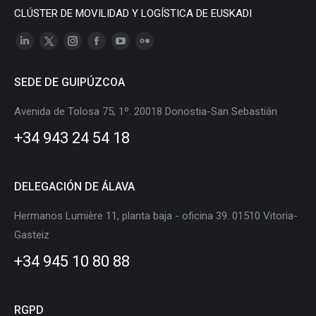
CLÚSTER DE MOVILIDAD Y LOGÍSTICA DE EUSKADI
Linkedin
X
Instagram
Facebook
YouTube
Flickr
page
page
page
page
page
page
SEDE DE GUIPÚZCOA
opens
opens
opens
opens
opens
opens
in
in
in
in
in
in
Avenida de Tolosa 75, 1º. 20018 Donostia-San Sebastián
new
new
new
new
new
new
+34 943 24 54 18
window
window
window
window
window
window
DELEGACIÓN DE ÁLAVA
Hermanos Lumière 11, planta baja - oficina 39. 01510 Vitoria-
Gasteiz
+34 945 10 80 88
RGPD