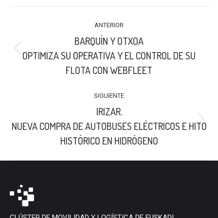
LinkedIn
X
Facebook
NAVEGACIÓN
ANTERIOR
ENTRE
BARQUÍN Y OTXOA
PUBLICACIONES
Publicación
OPTIMIZA SU OPERATIVA Y EL CONTROL DE SU
anterior:
FLOTA CON WEBFLEET
SIGUIENTE
IRIZAR.
Publicación
NUEVA COMPRA DE AUTOBUSES ELÉCTRICOS E HITO
siguiente:
HISTÓRICO EN HIDRÓGENO
CLÚSTER DE MOVILIDAD Y LOGÍSTICA DE EUSKADI