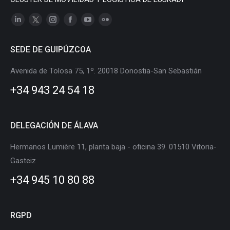
Linkedin
X
Instagram
Facebook
YouTube
Flickr
page
page
page
page
page
page
SEDE DE GUIPÚZCOA
opens
opens
opens
opens
opens
opens
in
in
in
in
in
in
Avenida de Tolosa 75, 1º. 20018 Donostia-San Sebastián
new
new
new
new
new
new
+34 943 24 54 18
window
window
window
window
window
window
DELEGACIÓN DE ÁLAVA
Hermanos Lumière 11, planta baja - oficina 39. 01510 Vitoria-
Gasteiz
+34 945 10 80 88
RGPD