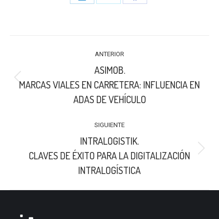
Share
Share
Share
on
on
on
LinkedIn
X
Facebook
NAVEGACIÓN
ANTERIOR
ENTRE
ASIMOB.
PUBLICACIONES
Publicación
MARCAS VIALES EN CARRETERA: INFLUENCIA EN
anterior:
ADAS DE VEHÍCULO
SIGUIENTE
INTRALOGISTIK.
Publicación
CLAVES DE ÉXITO PARA LA DIGITALIZACIÓN
siguiente:
INTRALOGÍSTICA