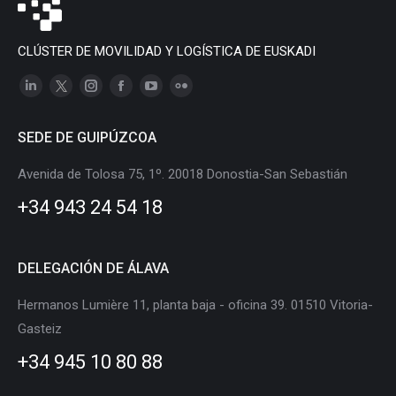
CLÚSTER DE MOVILIDAD Y LOGÍSTICA DE EUSKADI
Linkedin
X
Instagram
Facebook
YouTube
Flickr
page
page
page
page
page
page
SEDE DE GUIPÚZCOA
opens
opens
opens
opens
opens
opens
in
in
in
in
in
in
Avenida de Tolosa 75, 1º. 20018 Donostia-San Sebastián
new
new
new
new
new
new
+34 943 24 54 18
window
window
window
window
window
window
DELEGACIÓN DE ÁLAVA
Hermanos Lumière 11, planta baja - oficina 39. 01510 Vitoria-
Gasteiz
+34 945 10 80 88