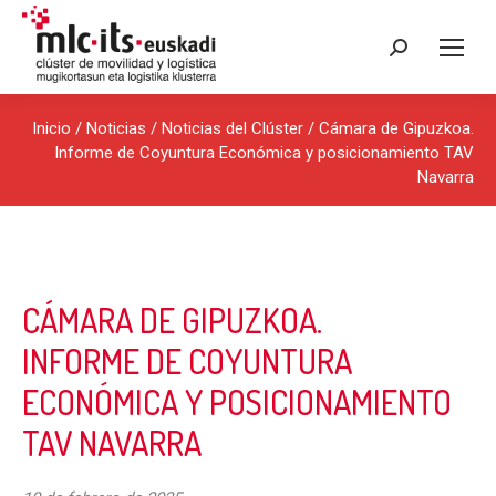
Buscar:
Inicio
/
Noticias
/
Noticias del Clúster
/ Cámara de Gipuzkoa.
Informe de Coyuntura Económica y posicionamiento TAV
Navarra
CÁMARA DE GIPUZKOA.
INFORME DE COYUNTURA
ECONÓMICA Y POSICIONAMIENTO
TAV NAVARRA