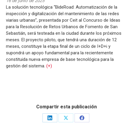
16 de junio de 2025
La solución tecnológica “BideRoad: Automatización de la
inspección y digitalización del mantenimiento de las redes
viarias urbanas”, presentada por Ceit al Concurso de Ideas
para la Resolución de Retos Urbanos de Fomento de San
Sebastián, será testeada en la ciudad durante los próximos
meses. El proyecto piloto, que tendrá una duración de 12
meses, constituye la etapa final de un ciclo de I+D+i y
supondrá un apoyo fundamental para la recientemente
constituida nueva empresa de base tecnológica para la
gestión del sistema.
(+)
Compartir esta publicación
Share
Share
Share
on
on
on