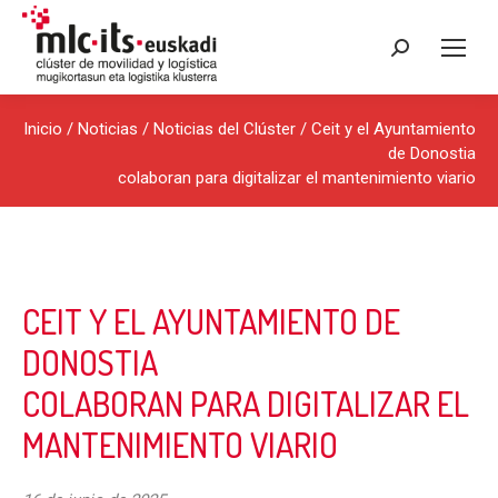
Buscar:
Inicio
/
Noticias
/
Noticias del Clúster
/ Ceit y el Ayuntamiento
de Donostia
colaboran para digitalizar el mantenimiento viario
CEIT Y EL AYUNTAMIENTO DE
DONOSTIA
COLABORAN PARA DIGITALIZAR EL
MANTENIMIENTO VIARIO