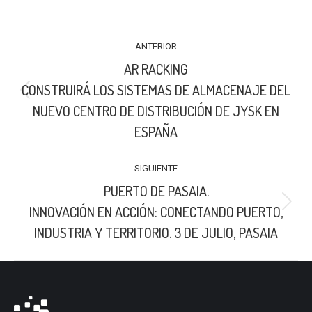
LinkedIn
X
Facebook
NAVEGACIÓN
ANTERIOR
ENTRE
AR RACKING
PUBLICACIONES
CONSTRUIRÁ LOS SISTEMAS DE ALMACENAJE DEL
Publicación
NUEVO CENTRO DE DISTRIBUCIÓN DE JYSK EN
anterior:
ESPAÑA
SIGUIENTE
PUERTO DE PASAIA.
Publicación
INNOVACIÓN EN ACCIÓN: CONECTANDO PUERTO,
siguiente:
INDUSTRIA Y TERRITORIO. 3 DE JULIO, PASAIA