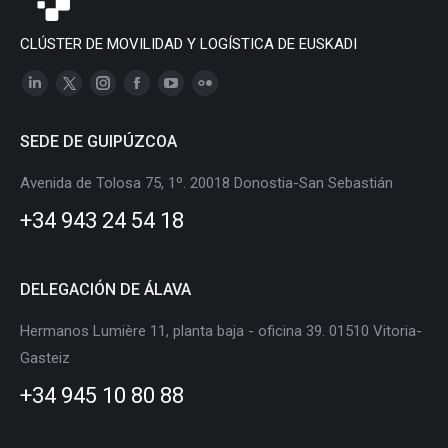
CLÚSTER DE MOVILIDAD Y LOGÍSTICA DE EUSKADI
Linkedin
X
Instagram
Facebook
YouTube
Flickr
page
page
page
page
page
page
SEDE DE GUIPÚZCOA
opens
opens
opens
opens
opens
opens
in
in
in
in
in
in
Avenida de Tolosa 75, 1º. 20018 Donostia-San Sebastián
new
new
new
new
new
new
+34 943 24 54 18
window
window
window
window
window
window
DELEGACIÓN DE ÁLAVA
Hermanos Lumière 11, planta baja - oficina 39. 01510 Vitoria-
Gasteiz
+34 945 10 80 88