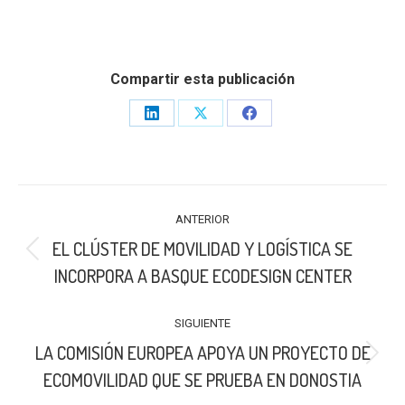
Compartir esta publicación
Share
Share
Share
on
on
on
LinkedIn
X
Facebook
NAVEGACIÓN
ANTERIOR
ENTRE
EL CLÚSTER DE MOVILIDAD Y LOGÍSTICA SE
PUBLICACIONES
Publicación
INCORPORA A BASQUE ECODESIGN CENTER
anterior:
SIGUIENTE
LA COMISIÓN EUROPEA APOYA UN PROYECTO DE
Publicación
ECOMOVILIDAD QUE SE PRUEBA EN DONOSTIA
siguiente: