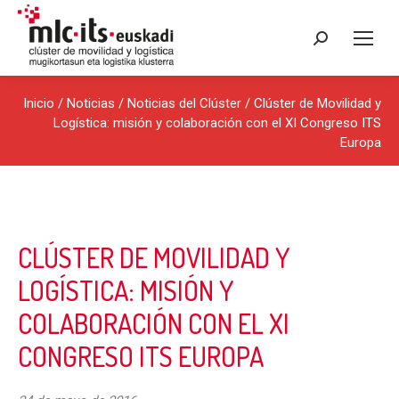
Buscar:
Inicio
/
Noticias
/
Noticias del Clúster
/ Clúster de Movilidad y
Logística: misión y colaboración con el XI Congreso ITS
Europa
CLÚSTER DE MOVILIDAD Y
LOGÍSTICA: MISIÓN Y
COLABORACIÓN CON EL XI
CONGRESO ITS EUROPA