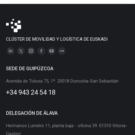
CLÚSTER DE MOVILIDAD Y LOGÍSTICA DE EUSKADI
Linkedin
X
Instagram
Facebook
YouTube
Flickr
page
page
page
page
page
page
SEDE DE GUIPÚZCOA
opens
opens
opens
opens
opens
opens
in
in
in
in
in
in
Avenida de Tolosa 75, 1º. 20018 Donostia-San Sebastián
new
new
new
new
new
new
+34 943 24 54 18
window
window
window
window
window
window
DELEGACIÓN DE ÁLAVA
Hermanos Lumière 11, planta baja - oficina 39. 01510 Vitoria-
Gasteiz