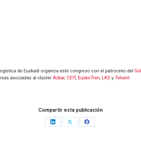
Logística de Euskadi organiza este congreso con el patrocinio del
Go
esas asociadas al clúster
Azkar
,
CEIT
,
EuskoTren
,
LKS
y
Telvent
Compartir esta publicación
Share
Share
Share
on
on
on