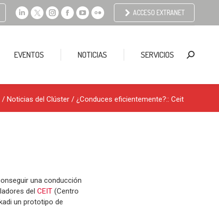
ACCESO EXTRANET
Linkedin
X
Instagram
Facebook
YouTube
Flickr
page
page
page
page
page
page
opens
opens
opens
opens
opens
opens
EVENTOS
NOTICIAS
SERVICIOS
Buscar:
in
in
in
in
in
in
new
new
new
new
new
new
window
window
window
window
window
window
/
Noticias del Clúster
/ ¿Conduces eficientemente?:: Ceit
 conseguir una conducción
uladores del
CEIT
(Centro
kadi un prototipo de