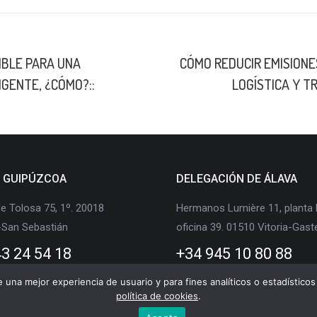
LinkedIn
X
Facebook
IBLE PARA UNA
CÓMO REDUCIR EMISIONE
Publicación
IGENTE, ¿CÓMO?::
LOGÍSTICA Y T
siguiente:
E GUIPÚZCOA
DELEGACIÓN DE ÁLAVA
e Tolosa 75, 1º. 20018
Hermanos Lumière 11, planta 
-San Sebastián
oficina 39. 01510 Vitoria-Gast
3 24 54 18
+34 945 10 80 88
te una mejor experiencia de usuario y para fines analíticos o estadístic
política de cookies
.