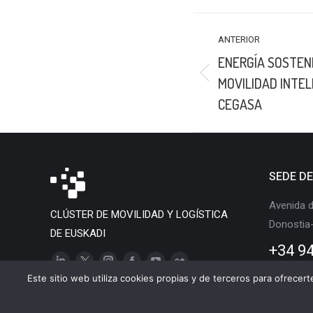
NAVEGACIÓN
ANTERIOR
ENTRE
ENERGÍA SOSTEN
PUBLICACIONES
Publicación
MOVILIDAD INTEL
anterior:
CEGASA
SEDE D
Avenida d
CLÚSTER DE MOVILIDAD Y LOGÍSTICA
Donostia
DE EUSKADI
+34 94
Linkedin
X
Instagram
Facebook
YouTube
Flickr
Este sitio web utiliza cookies propias y de terceros para ofrecer
page
page
page
page
page
page
opens
opens
opens
opens
opens
opens