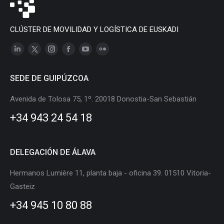
CLÚSTER DE MOVILIDAD Y LOGÍSTICA DE EUSKADI
Linkedin
X
Instagram
Facebook
YouTube
Flickr
page
page
page
page
page
page
SEDE DE GUIPÚZCOA
opens
opens
opens
opens
opens
opens
in
in
in
in
in
in
Avenida de Tolosa 75, 1º. 20018 Donostia-San Sebastián
new
new
new
new
new
new
+34 943 24 54 18
window
window
window
window
window
window
DELEGACIÓN DE ÁLAVA
Hermanos Lumière 11, planta baja - oficina 39. 01510 Vitoria-
Gasteiz
+34 945 10 80 88