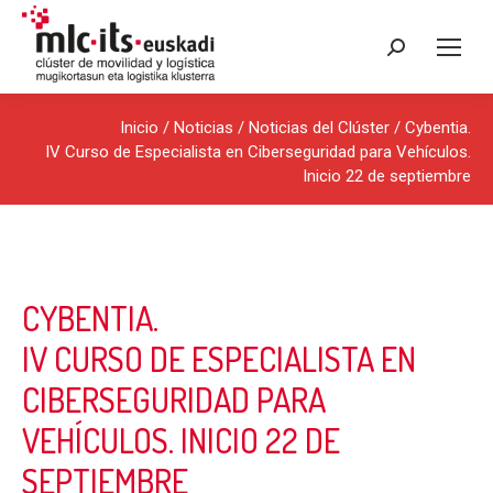
Buscar:
Inicio
/
Noticias
/
Noticias del Clúster
/ Cybentia.
IV Curso de Especialista en Ciberseguridad para Vehículos.
Inicio 22 de septiembre
CYBENTIA.
IV CURSO DE ESPECIALISTA EN
CIBERSEGURIDAD PARA
VEHÍCULOS. INICIO 22 DE
SEPTIEMBRE