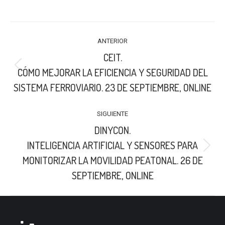
on
on
on
LinkedIn
X
Facebook
NAVEGACIÓN
ANTERIOR
ENTRE
CEIT.
PUBLICACIONES
Publicación
CÓMO MEJORAR LA EFICIENCIA Y SEGURIDAD DEL
anterior:
SISTEMA FERROVIARIO. 23 DE SEPTIEMBRE, ONLINE
SIGUIENTE
DINYCON.
INTELIGENCIA ARTIFICIAL Y SENSORES PARA
Publicación
MONITORIZAR LA MOVILIDAD PEATONAL. 26 DE
siguiente:
SEPTIEMBRE, ONLINE