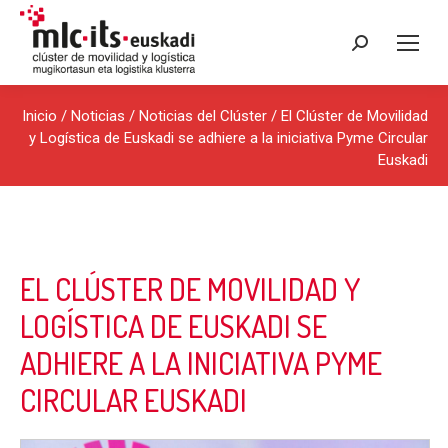
Buscar:
Inicio
/
Noticias
/
Noticias del Clúster
/ El Clúster de Movilidad
y Logística de Euskadi se adhiere a la iniciativa Pyme Circular
Euskadi
EL CLÚSTER DE MOVILIDAD Y
LOGÍSTICA DE EUSKADI SE
ADHIERE A LA INICIATIVA PYME
CIRCULAR EUSKADI