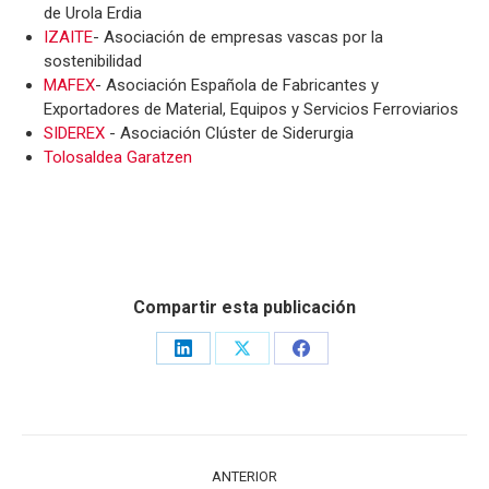
de Urola Erdia
IZAITE
- Asociación de empresas vascas por la
sostenibilidad
MAFEX
- Asociación Española de Fabricantes y
Exportadores de Material, Equipos y Servicios Ferroviarios
SIDEREX
- Asociación Clúster de Siderurgia
Tolosaldea Garatzen
Compartir esta publicación
Share
Share
Share
on
on
on
LinkedIn
X
Facebook
NAVEGACIÓN
ANTERIOR