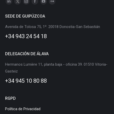
Linkedin
X
Instagram
Facebook
YouTube
Flickr
page
page
page
page
page
page
SEDE DE GUIPÚZCOA
opens
opens
opens
opens
opens
opens
in
in
in
in
in
in
Avenida de Tolosa 75, 1º. 20018 Donostia-San Sebastián
new
new
new
new
new
new
+34 943 24 54 18
window
window
window
window
window
window
DELEGACIÓN DE ÁLAVA
Hermanos Lumière 11, planta baja - oficina 39. 01510 Vitoria-
Gasteiz
+34 945 10 80 88
RGPD
Política de Privacidad