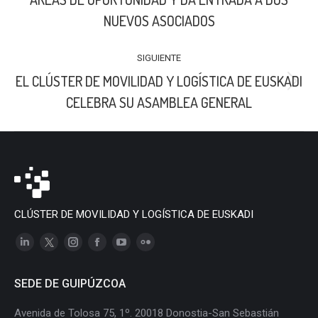
anterior:
NUEVOS ASOCIADOS
SIGUIENTE
EL CLÚSTER DE MOVILIDAD Y LOGÍSTICA DE EUSKADI
Publicación
CELEBRA SU ASAMBLEA GENERAL
siguiente:
CLÚSTER DE MOVILIDAD Y LOGÍSTICA DE EUSKADI
Linkedin
X
Instagram
Facebook
YouTube
Flickr
page
page
page
page
page
page
SEDE DE GUIPÚZCOA
opens
opens
opens
opens
opens
opens
in
in
in
in
in
in
Avenida de Tolosa 75, 1º. 20018 Donostia-San Sebastián