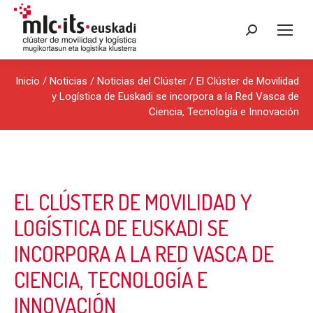
Buscar:
Inicio
/
Noticias
/
Noticias del Clúster
/ El Clúster de Movilidad
y Logística de Euskadi se incorpora a la Red Vasca de
Ciencia, Tecnología e Innovación
EL CLÚSTER DE MOVILIDAD Y
LOGÍSTICA DE EUSKADI SE
INCORPORA A LA RED VASCA DE
CIENCIA, TECNOLOGÍA E
INNOVACIÓN