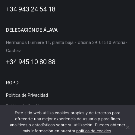
new
new
new
new
new
new
+34 943 24 54 18
window
window
window
window
window
window
DELEGACIÓN DE ÁLAVA
Hermanos Lumière 11, planta baja - oficina 39. 01510 Vitoria-
Gasteiz
+34 945 10 80 88
RGPD
Política de Privacidad
Política de Cookies
Este sitio web utiliza cookies propias y de terceros para
Aviso Legal
ofrecerte una mejor experiencia de usuario y para fines
analíticos o estadísticos sobre su utilización. Puedes obtener
más información en nuestra
política de cookies
.