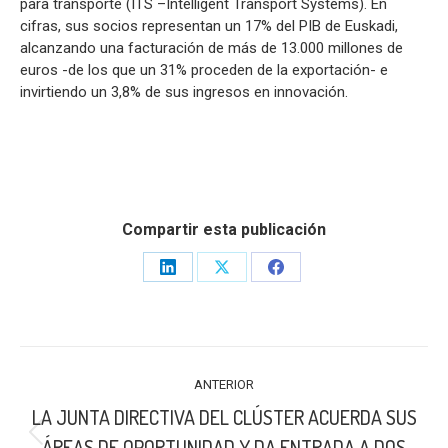
para transporte (ITS –Intelligent Transport Systems). En
cifras, sus socios representan un 17% del PIB de Euskadi,
alcanzando una facturación de más de 13.000 millones de
euros -de los que un 31% proceden de la exportación- e
invirtiendo un 3,8% de sus ingresos en innovación.
Compartir esta publicación
Share
Share
Share
on
on
on
LinkedIn
X
Facebook
NAVEGACIÓN
ANTERIOR
ENTRE
LA JUNTA DIRECTIVA DEL CLÚSTER ACUERDA SUS
PUBLICACIONES
Publicación
ÁREAS DE OPORTUNIDAD Y DA ENTRADA A DOS