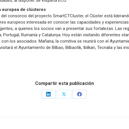
dades, al disponer de etiqueta ECO.
n europea de clústeres
el consorcio del proyecto SmartCTCluster, el Clúster está liderando
teres europeos interesada en conocer las capacidades y experiencia
igentes, a quienes los socios van a presentar sus fortalezas. Las regi
a, Portugal, Rumanía y Catalunya. Hoy están visitando diferentes sta
g con los asociados. Mañana, la comitiva se reunirá con el Ayuntam
visitará el Ayuntamiento de Bilbao, Bilbaotik, Ibilkari, Tecnalia y las i
Compartir esta publicación
Share
Share
Share
on
on
on
LinkedIn
X
Facebook