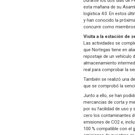
Durante los dos días de Fe
esta mañana de su Asambl
logística 4.0. En estos ú
y han conocido la próxim
concurrir como miembros de
Visita a la estación de
Las actividades se comple
que Nortegas tiene en alia
repostaje de un vehículo 
almacenamiento intermedio
real para comprobar la sen
También se realizó una de
que se comprobó la sencil
Junto a ello, se han podi
mercancias de corta y med
por su facilidad de uso y 
cero los contaminantes del
emisiones de CO2 e, incl
100 % compatible con el g