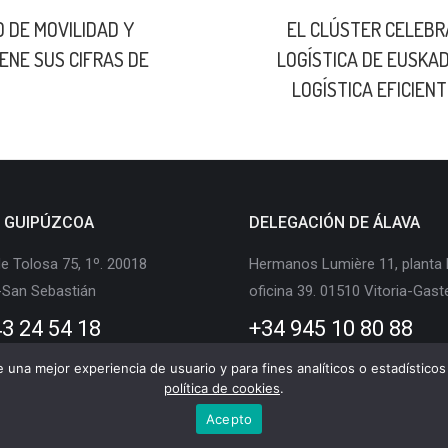
 DE MOVILIDAD Y
EL CLÚSTER CELEBR
ENE SUS CIFRAS DE
LOGÍSTICA DE EUSKAD
Publicación
LOGÍSTICA EFICIEN
siguiente:
E GUIPÚZCOA
DELEGACIÓN DE ÁLAVA
e Tolosa 75, 1º. 20018
Hermanos Lumière 11, planta 
-San Sebastián
oficina 39. 01510 Vitoria-Gast
3 24 54 18
+34 945 10 80 88
te una mejor experiencia de usuario y para fines analíticos o estadístic
política de cookies
.
Acepto
Logística de Euskadi © Copyright |
Aviso legal
|
Política de privacidad
|
Polític