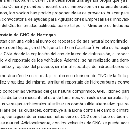
ria en Ficoba, el Clúster va a desarrollar una agenda propia que ya h
ea General y sendos encuentros de innovación en materia de ciudad
ltimos, los socios han podido proponer ideas de proyecto, buscar pa
a convocatoria de ayudas para Agrupaciones Empresariales Innovad
l Clúster, entidad calificada como tal por el Ministerio de Industria
 servicio de GNC de Nortegas
tan con una visita al punto de repostaje de gas natural comprimido d
nza con Repsol, en el Polígono Lintzirin (Oiartzun). En ella se ha exp
de GNV, desde la captación del gas de la red de distribución, el pro
 y el repostaje de los vehículos. Además, se ha realizado una dem
cillez y rapidez del proceso, similar al repostaje de hidrocarburos 
mostración de un repostaje real con un turismo de GNC de la flota p
lez y rapidez del mismo, similar al repostaje de hidrocarburos conv
do conocer las ventajas del gas natural comprimido, GNC, idóneo para
ia distancia mediante el uso de turismos, vehículos comerciales lig
sus ventajas ambientales al utilizar un combustible alternativo que 
 aire de las ciudades, contribuye a la lucha contra el cambio climát
uso, consiguiendo emisiones netas cero de CO2 con el uso de biomet
as natural. Adicionalmente, con los vehículos de GNC se puede acce