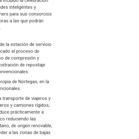
a incluido la celebración
es inteligentes y
rtners para sus consorcios
oras a las que podrán
.
e la estación de servicio
licado el proceso de
ceso de compresión y
ostración de repostaje
convencionales.
ropia de Nortegas, en la
encionales.
 transporte de viajeros y
eros y camiones rígidos,
reduce prácticamente a
ico reduciendo las
ano, de origen renovable,
der a las zonas de bajas