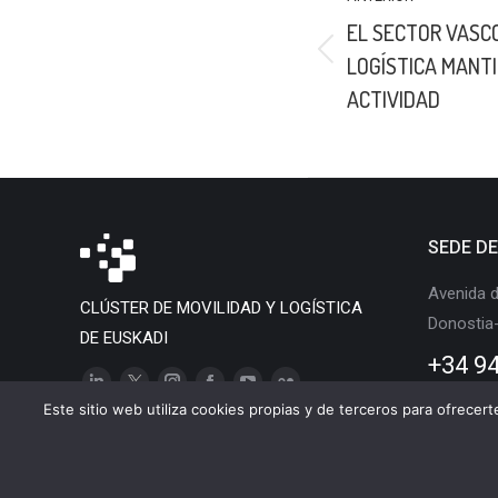
ENTRE
EL SECTOR VASCO
PUBLICACIONES
Publicación
LOGÍSTICA MANTI
anterior:
ACTIVIDAD
SEDE D
Avenida d
CLÚSTER DE MOVILIDAD Y LOGÍSTICA
Donostia
DE EUSKADI
+34 94
Linkedin
X
Instagram
Facebook
YouTube
Flickr
Este sitio web utiliza cookies propias y de terceros para ofrecer
page
page
page
page
page
page
opens
opens
opens
opens
opens
opens
Clúster de Movilidad y 
in
in
in
in
in
in