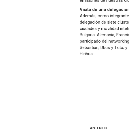
emisiones de nuestras ciu
Visita de una delegació
Además, como integrante d
delegación de siete clús
ciudades y movilidad intel
Bulgaria, Alemania, Franci
participado del networkin
Sebastián, Dbus y Txita; y 
Hiribus.
NAVEGACIÓN
ANTERIOR