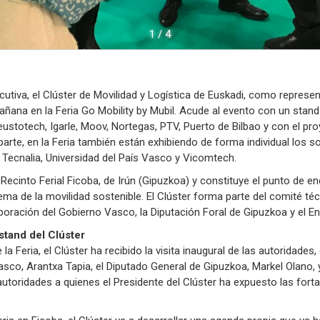
1
/
4
cutiva, el Clúster de Movilidad y Logística de Euskadi, como represen
añana en la Feria Go Mobility by Mubil. Acude al evento con un stan
ustotech, Igarle, Moov, Nortegas, PTV, Puerto de Bilbao y con el pr
rte, en la Feria también están exhibiendo de forma individual los so
ar, Tecnalia, Universidad del País Vasco y Vicomtech.
l Recinto Ferial Ficoba, de Irún (Gipuzkoa) y constituye el punto de e
ema de la movilidad sostenible. El Clúster forma parte del comité té
boración del Gobierno Vasco, la Diputación Foral de Gipuzkoa y el En
 stand del Clúster
la Feria, el Clúster ha recibido la visita inaugural de las autoridades
sco, Arantxa Tapia, el Diputado General de Gipuzkoa, Markel Olano, y 
autoridades a quienes el Presidente del Clúster ha expuesto las fort