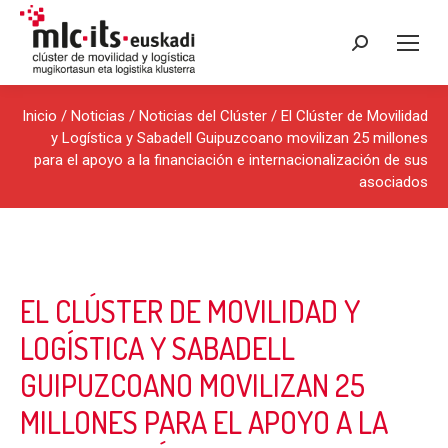
Buscar:
Inicio
/
Noticias
/
Noticias del Clúster
/ El Clúster de Movilidad
y Logística y Sabadell Guipuzcoano movilizan 25 millones
para el apoyo a la financiación e internacionalización de sus
asociados
EL CLÚSTER DE MOVILIDAD Y
LOGÍSTICA Y SABADELL
GUIPUZCOANO MOVILIZAN 25
MILLONES PARA EL APOYO A LA