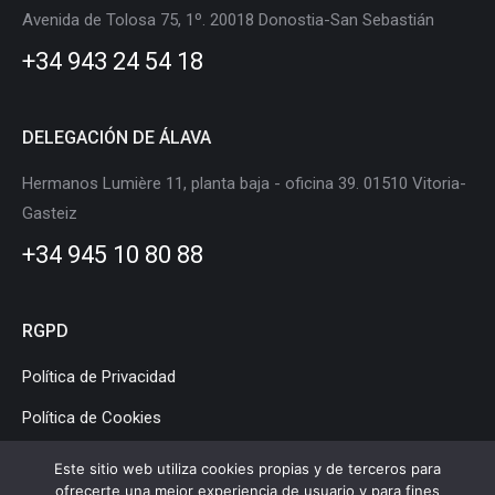
in
in
in
in
in
in
Avenida de Tolosa 75, 1º. 20018 Donostia-San Sebastián
new
new
new
new
new
new
+34 943 24 54 18
window
window
window
window
window
window
DELEGACIÓN DE ÁLAVA
Hermanos Lumière 11, planta baja - oficina 39. 01510 Vitoria-
Gasteiz
+34 945 10 80 88
RGPD
Política de Privacidad
Política de Cookies
Aviso Legal
Este sitio web utiliza cookies propias y de terceros para
ofrecerte una mejor experiencia de usuario y para fines