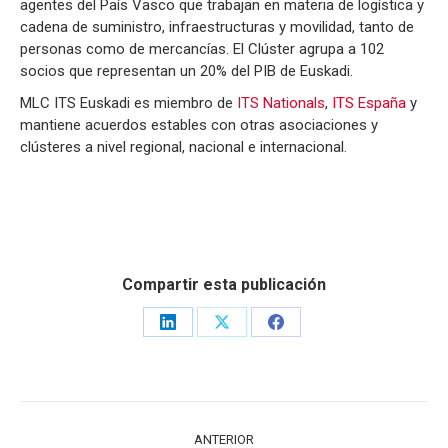
agentes del País Vasco que trabajan en materia de logística y
cadena de suministro, infraestructuras y movilidad, tanto de
personas como de mercancías. El Clúster agrupa a 102
socios que representan un 20% del PIB de Euskadi.
MLC ITS Euskadi es miembro de
ITS Nationals
,
ITS España
y
mantiene acuerdos estables con otras asociaciones y
clústeres a nivel regional, nacional e internacional.
Compartir esta publicación
Share
Share
Share
on
on
on
LinkedIn
X
Facebook
NAVEGACIÓN
ANTERIOR