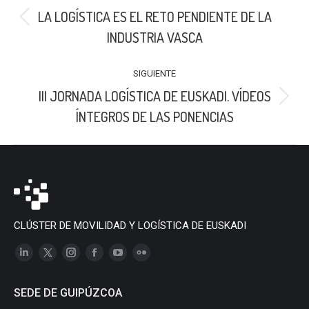
ENTRE
LA LOGÍSTICA ES EL RETO PENDIENTE DE LA
PUBLICACIONES
Publicación
INDUSTRIA VASCA
anterior:
SIGUIENTE
III JORNADA LOGÍSTICA DE EUSKADI. VÍDEOS
Publicación
ÍNTEGROS DE LAS PONENCIAS
siguiente:
CLÚSTER DE MOVILIDAD Y LOGÍSTICA DE EUSKADI
Linkedin
X
Instagram
Facebook
YouTube
Flickr
page
page
page
page
page
page
SEDE DE GUIPÚZCOA
opens
opens
opens
opens
opens
opens