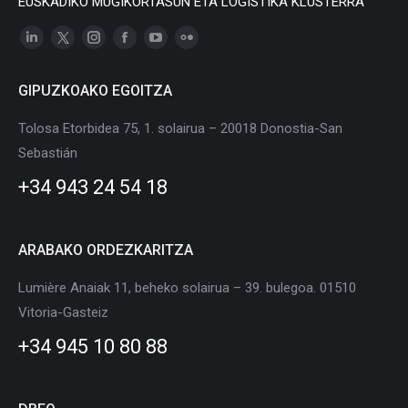
EUSKADIKO MUGIKORTASUN ETA LOGISTIKA KLUSTERRA
Linkedin
X
Instagram
Facebook
YouTube
Flickr
page
page
page
page
page
page
GIPUZKOAKO EGOITZA
opens
opens
opens
opens
opens
opens
in
in
in
in
in
in
Tolosa Etorbidea 75, 1. solairua – 20018 Donostia-San
new
new
new
new
new
new
Sebastián
window
window
window
window
window
window
+34 943 24 54 18
ARABAKO ORDEZKARITZA
Lumière Anaiak 11, beheko solairua – 39. bulegoa. 01510
Vitoria-Gasteiz
+34 945 10 80 88