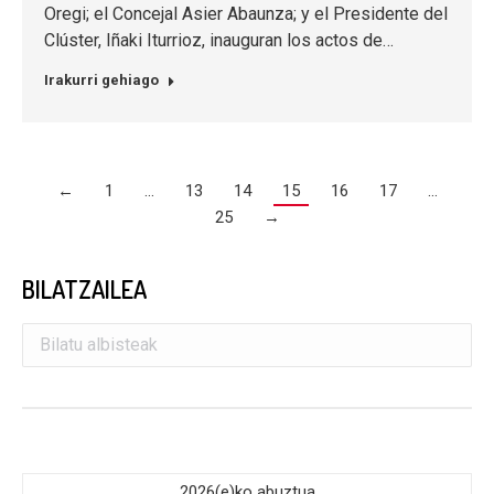
Oregi; el Concejal Asier Abaunza; y el Presidente del
Clúster, Iñaki Iturrioz, inauguran los actos de…
Irakurri gehiago
←
1
…
13
14
15
16
17
…
25
→
BILATZAILEA
2026(e)ko abuztua