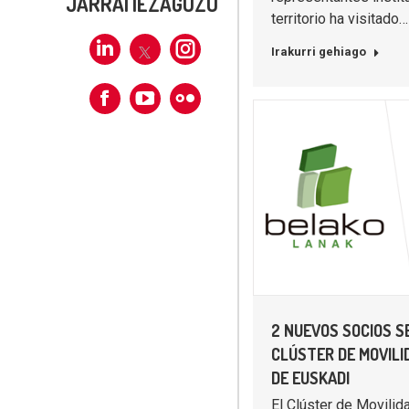
JARRAI IEZAGUZU
territorio ha visitado…
Irakurri gehiago
Linkedin
X
Instagram
Facebook
Flickr
2 NUEVOS SOCIOS S
CLÚSTER DE MOVILI
DE EUSKADI
El Clúster de Movilid