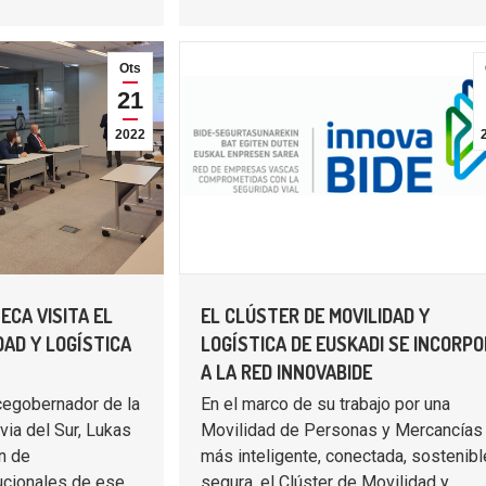
Ots
21
2022
ECA VISITA EL
EL CLÚSTER DE MOVILIDAD Y
DAD Y LOGÍSTICA
LOGÍSTICA DE EUSKADI SE INCORP
A LA RED INNOVABIDE
cegobernador de la
En el marco de su trabajo por una
ia del Sur, Lukas
Movilidad de Personas y Mercancías
n de
más inteligente, conectada, sostenibl
ucionales de ese
segura, el Clúster de Movilidad y…