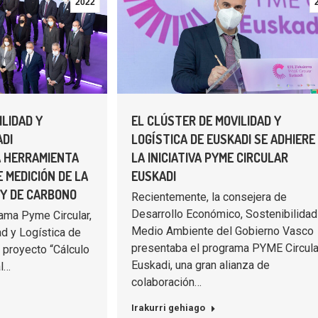
2022
ILIDAD Y
EL CLÚSTER DE MOVILIDAD Y
ADI
LOGÍSTICA DE EUSKADI SE ADHIERE
 HERRAMIENTA
LA INICIATIVA PYME CIRCULAR
 MEDICIÓN DE LA
EUSKADI
 Y DE CARBONO
Recientemente, la consejera de
Desarrollo Económico, Sostenibilidad
ama Pyme Circular,
Medio Ambiente del Gobierno Vasco
ad y Logística de
presentaba el programa PYME Circula
 proyecto “Cálculo
Euskadi, una gran alianza de
al…
colaboración…
Irakurri gehiago