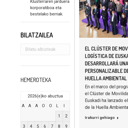
Klusterraren jarduera
korporatiboa eta
bestelako berriak.
BILATZAILEA
EL CLÚSTER DE MOV
LOGÍSTICA DE EUSK
DESARROLLARÁ UNA
PERSONALIZABLE DE
HUELLA AMBIENTAL
HEMEROTEKA
En el marco del progr
el Clúster de Movilid
2026(e)ko abuztua
Euskadi ha lanzado el
A
A
A
O
O
L
I
de la Huella Ambient
1
2
Irakurri gehiago
3
4
5
6
7
8
9