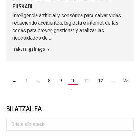
EUSKADI
Inteligencia artificial y sensórica para salvar vidas
reduciendo accidentes; big data e internet de las
cosas para prever, gestionar y analizar las
necesidades de…
Irakurri gehiago
←
1
…
8
9
10
11
12
…
25
→
BILATZAILEA