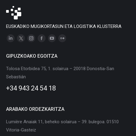
EUSKADIKO MUGIKORTASUN ETA LOGISTIKA KLUSTERRA
Linkedin
X
Instagram
Facebook
YouTube
Flickr
page
page
page
page
page
page
GIPUZKOAKO EGOITZA
opens
opens
opens
opens
opens
opens
in
in
in
in
in
in
Tolosa Etorbidea 75, 1. solairua – 20018 Donostia-San
new
new
new
new
new
new
Sebastián
window
window
window
window
window
window
+34 943 24 54 18
ARABAKO ORDEZKARITZA
Lumière Anaiak 11, beheko solairua – 39. bulegoa. 01510
Vitoria-Gasteiz