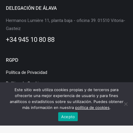
DELEGACIÓN DE ÁLAVA
Hermanos Lumière 11, planta baja - oficina 39. 01510 Vitoria-
Gasteiz
+34 945 10 80 88
RGPD
Política de Privacidad
Política de Cookies
Este sitio web utiliza cookies propias y de terceros para
Aviso Legal
ofrecerte una mejor experiencia de usuario y para fines
analíticos o estadísticos sobre su utilización. Puedes obtener
más información en nuestra
política de cookies
.
Acepto
Clúster de Movilidad y Logística de Euskadi © Copyright |
Aviso legal
|
Política de privacidad
|
Política de cookies
|
Mapa web