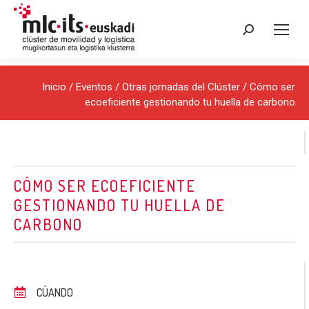
Buscar:
Inicio
/
Eventos
/
Otras jornadas del Clúster
/ Cómo ser
ecoeficiente gestionando tu huella de carbono
CÓMO SER ECOEFICIENTE
GESTIONANDO TU HUELLA DE
CARBONO
CÚANDO