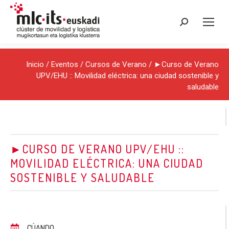
Buscar:
Inicio
/
Eventos
/
Cursos de Verano
/ ►Curso de Verano
UPV/EHU :: Movilidad eléctrica: una ciudad sostenible y
saludable
►CURSO DE VERANO UPV/EHU ::
MOVILIDAD ELÉCTRICA: UNA CIUDAD
SOSTENIBLE Y SALUDABLE
CÚANDO