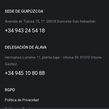
Linkedin
X
Instagram
Facebook
YouTube
Flickr
page
page
page
page
page
page
SEDE DE GUIPÚZCOA
opens
opens
opens
opens
opens
opens
in
in
in
in
in
in
Avenida de Tolosa 75, 1º. 20018 Donostia-San Sebastián
new
new
new
new
new
new
+34 943 24 54 18
window
window
window
window
window
window
DELEGACIÓN DE ÁLAVA
Hermanos Lumière 11, planta baja - oficina 39. 01510 Vitoria-
Gasteiz
+34 945 10 80 88
RGPD
Política de Privacidad