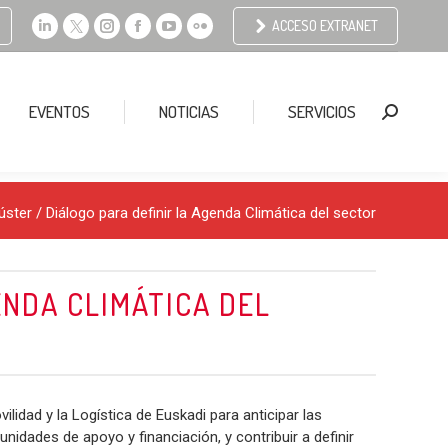
ACCESO EXTRANET
Linkedin
X
Instagram
Facebook
YouTube
Flickr
page
page
page
page
page
page
opens
opens
opens
opens
opens
opens
EVENTOS
NOTICIAS
SERVICIOS
Buscar:
in
in
in
in
in
in
new
new
new
new
new
new
window
window
window
window
window
window
úster
/ Diálogo para definir la Agenda Climática del sector
ENDA CLIMÁTICA DEL
vilidad y la Logística de Euskadi para anticipar las
nidades de apoyo y financiación, y contribuir a definir