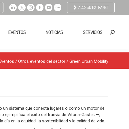
ACCESO EXTRANET
Linkedin
X
Instagram
Facebook
YouTube
Flickr
page
page
page
page
page
page
opens
opens
opens
opens
opens
opens
EVENTOS
NOTICIAS
SERVICIOS
Buscar:
in
in
in
in
in
in
new
new
new
new
new
new
window
window
window
window
window
window
Eventos
/
Otros eventos del sector
/ Green Urban Mobility
mo un sistema que conecta lugares o como un motor de
ejemplifica el éxito del tranvía de Vitoria-Gasteiz—,
día en la equidad, la sostenibilidad y la calidad de vida.