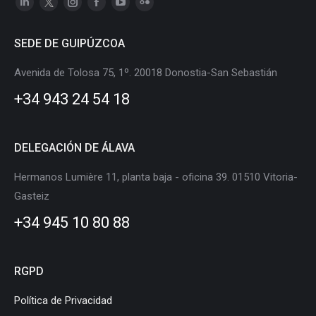
Linkedin
X
Instagram
Facebook
YouTube
Flickr
page
page
page
page
page
page
SEDE DE GUIPÚZCOA
opens
opens
opens
opens
opens
opens
in
in
in
in
in
in
Avenida de Tolosa 75, 1º. 20018 Donostia-San Sebastián
new
new
new
new
new
new
+34 943 24 54 18
window
window
window
window
window
window
DELEGACIÓN DE ÁLAVA
Hermanos Lumière 11, planta baja - oficina 39. 01510 Vitoria-
Gasteiz
+34 945 10 80 88
RGPD
Política de Privacidad