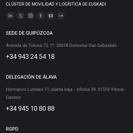
CLÚSTER DE MOVILIDAD Y LOGÍSTICA DE EUSKADI
Linkedin
X
Instagram
Facebook
YouTube
Flickr
page
page
page
page
page
page
SEDE DE GUIPÚZCOA
opens
opens
opens
opens
opens
opens
in
in
in
in
in
in
Avenida de Tolosa 75, 1º. 20018 Donostia-San Sebastián
new
new
new
new
new
new
+34 943 24 54 18
window
window
window
window
window
window
DELEGACIÓN DE ÁLAVA
Hermanos Lumière 11, planta baja - oficina 39. 01510 Vitoria-
Gasteiz
+34 945 10 80 88
RGPD