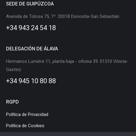
SEDE DE GUIPÚZCOA
opens
opens
opens
opens
opens
opens
in
in
in
in
in
in
Avenida de Tolosa 75, 1º. 20018 Donostia-San Sebastián
new
new
new
new
new
new
+34 943 24 54 18
window
window
window
window
window
window
DELEGACIÓN DE ÁLAVA
Hermanos Lumière 11, planta baja - oficina 39. 01510 Vitoria-
Gasteiz
+34 945 10 80 88
RGPD
Política de Privacidad
Política de Cookies